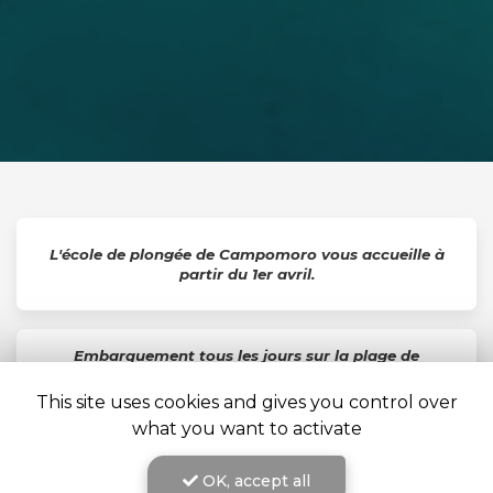
L'école de plongée de Campomoro vous accueille à
partir du 1er avril.
Embarquement tous les jours sur la plage de
Campomoropour des baptêmes ou des explorations
sur des sites d'exception
This site uses cookies and gives you control over
what you want to activate
Découvrez également notre sentier sous-marin en
OK, accept all