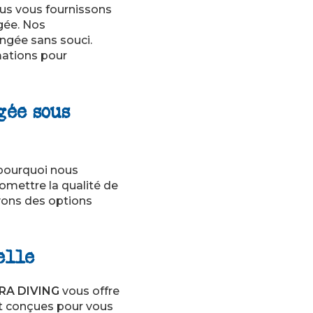
us vous fournissons
gée. Nos
ngée sans souci.
mations pour
gée sous
 pourquoi nous
mettre la qualité de
vons des options
elle
RA DIVING
vous offre
t conçues pour vous