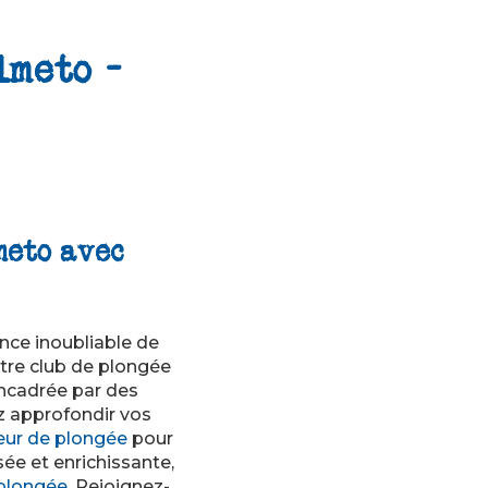
lmeto -
meto avec
ence inoubliable de
otre club de plongée
encadrée par des
z approfondir vos
ur de plongée
pour
ée et enrichissante,
plongée
. Rejoignez-