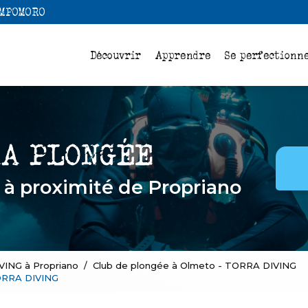
Navigation
AMPOMORO
pale
Découvrir
Apprendre
Se perfectionn
e
à proximité de Propriano
VING à Propriano
Club de plongée à Olmeto - TORRA DIVING
ORRA DIVING