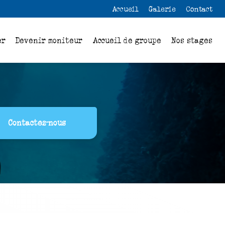
 secondaire
Accueil
Galerie
Contact
er
Devenir moniteur
Accueil de groupe
Nos stages
Contactez-nous