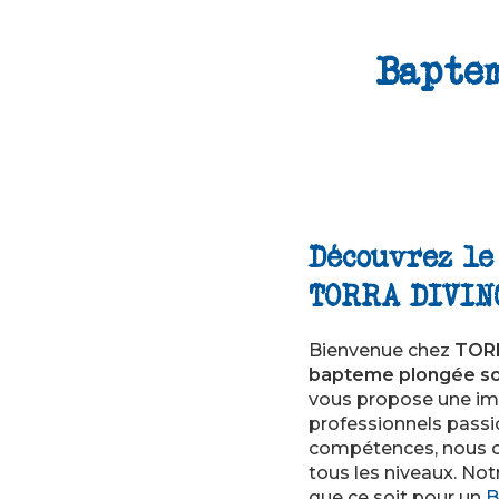
Baptem
Découvrez le
TORRA DIVIN
Bienvenue chez
TOR
bapteme plongée so
vous propose une imm
professionnels passi
compétences, nous o
tous les niveaux. Not
que ce soit pour un
B