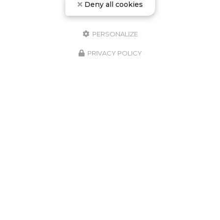
Deny all cookies
PERSONALIZE
PRIVACY POLICY
L'école de plongée de Campomoro vous accueille à
partir du 1er avril.
Embarquement tous les jours sur la plage de
Campomoropour des baptêmes ou des explorations
sur des sites d'exception
Découvrez également notre sentier sous-marin en
palmes, masque et tuba.