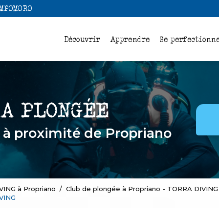
Navigation
AMPOMORO
pale
Découvrir
Apprendre
Se perfectionn
e
à proximité de Propriano
VING à Propriano
Club de plongée à Propriano - TORRA DIVING
IVING