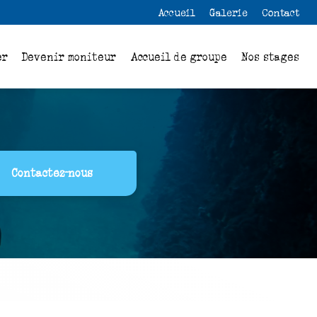
 secondaire
Accueil
Galerie
Contact
er
Devenir moniteur
Accueil de groupe
Nos stages
Contactez-nous