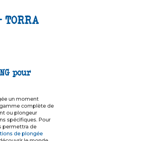
- TORRA
ING pour
longée un moment
ne gamme complète de
nt ou plongeur
s spécifiques. Pour
 permettra de
tions de plongée
 découvrir le monde