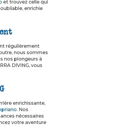
o
et trouvez celle qui
ubliable, enrichie
ent
ont régulièrement
n outre, nous sommes
s nos plongeurs à
ORRA DIVING, vous
NG
rière enrichissante,
opriano
. Nos
sances nécessaires
ncez votre aventure