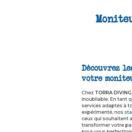
Monite
Découvrez le
votre monite
Chez
TORRA DIVING
inoubliable. En tant 
services adaptés à 
expérimenté, nos
st
ceux qui souhaitent al
transformer votre p
pour vous perfection