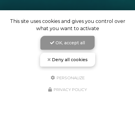
This site uses cookies and gives you control over
what you want to activate
OK, accept all
Deny all cookies
L'école de plongée de Campomoro vous accueille à
partir du 1er avril.
PERSONALIZE
PRIVACY POLICY
Embarquement tous les jours sur la plage de
Campomoropour des baptêmes ou des explorations
sur des sites d'exception
Découvrez également notre sentier sous-marin en
palmes, masque et tuba.