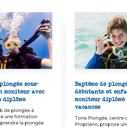
plongée sous-
Baptême de plong
n moniteur avec
débutants et enfa
n diplôme
moniteur diplômé 
vacances
ub de plongée à
se une formation
Torra Plongée, centre 
prendre la plongée
Propriano, propose une