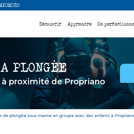
Navigation
AMPOMORO
pale
Découvrir
Apprendre
Se perfectionn
e
à proximité de Propriano
e de plongée sous marine en groupe avec des enfants à Proprian