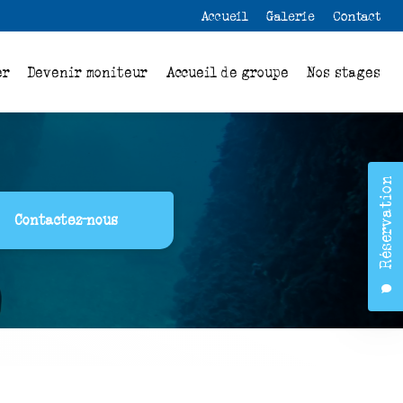
 secondaire
Accueil
Galerie
Contact
er
Devenir moniteur
Accueil de groupe
Nos stages
Réservation
Contactez-nous
o