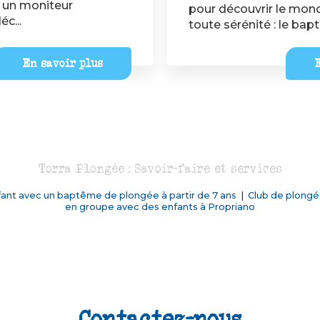
 un moniteur
pour découvrir le mon
c...
toute sérénité : le bap
En savoir plus
E
Torra Plongée : Savoir-faire et services
nfant avec un baptême de plongée à partir de 7 ans
|
Club de plongé
en groupe avec des enfants à Propriano
Contactez-nous