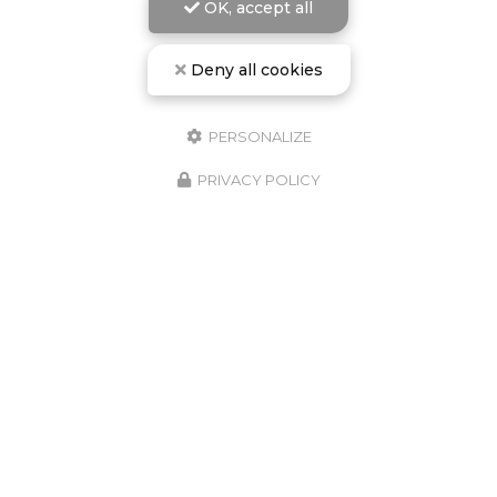
OK, accept all
Deny all cookies
PERSONALIZE
PRIVACY POLICY
L'école de plongée de Campomoro vous accueille à
partir du 1er avril.
Embarquement tous les jours sur la plage de
Campomoropour des baptêmes ou des explorations
sur des sites d'exception
Découvrez également notre sentier sous-marin en
palmes, masque et tuba.