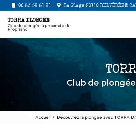
Aller
06 83 58 81 81
La Plage 20110 BELVÉDÈRE-C
au
Navigation princi
contenu
TORRA PLONGÉE
principal
Club de plongée à proximité de
Propriano
Club de plongé
Accueil
Découvrez la plongée avec TORRA DI