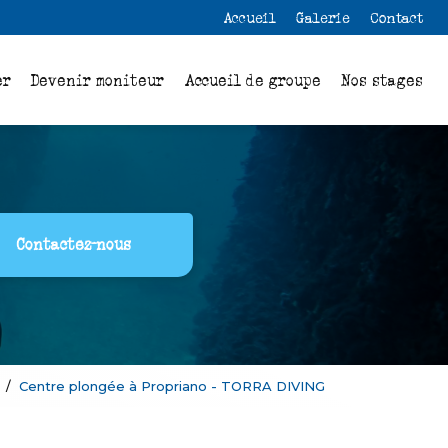
 secondaire
Accueil
Galerie
Contact
er
Devenir moniteur
Accueil de groupe
Nos stages
Contactez-nous
Centre plongée à Propriano - TORRA DIVING