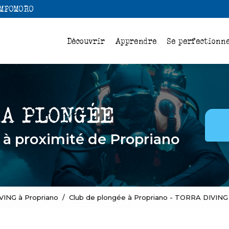
Navigation
AMPOMORO
pale
Découvrir
Apprendre
Se perfectionn
e
à proximité de Propriano
VING à Propriano
Club de plongée à Propriano - TORRA DIVING