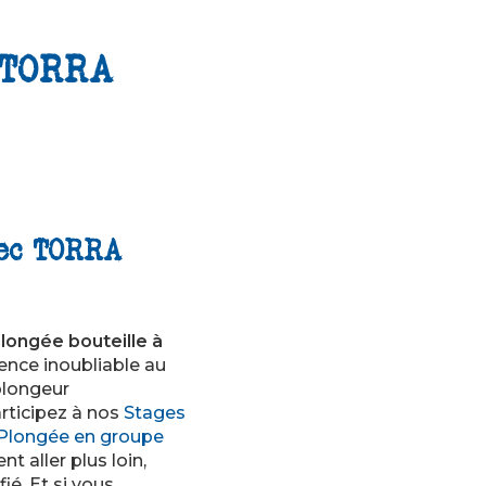
 TORRA
vec TORRA
longée bouteille à
ence inoubliable au
plongeur
rticipez à nos
Stages
Plongée en groupe
 aller plus loin,
ié. Et si vous