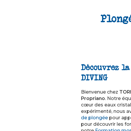
Plong
Découvrez la
DIVING
Bienvenue chez
TOR
Propriano
. Notre éq
cœur des eaux crista
expérimenté, nous av
de plongée
pour appr
pour découvrir les fo
notre
Formation mon