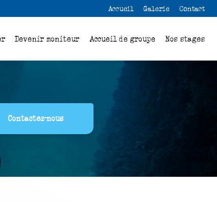
 secondaire
Accueil
Galerie
Contact
er
Devenir moniteur
Accueil de groupe
Nos stages
Contactez-nous