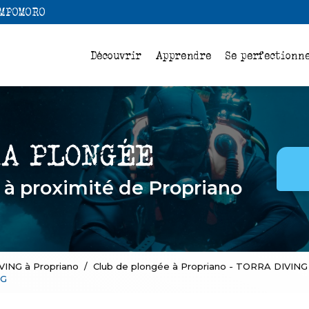
Navigation
AMPOMORO
pale
Découvrir
Apprendre
Se perfectionn
e
à proximité de Propriano
VING à Propriano
Club de plongée à Propriano - TORRA DIVING
NG