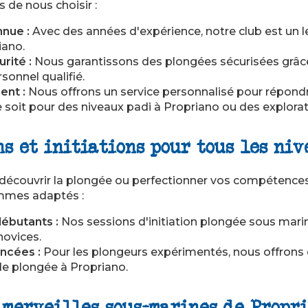
s de nous choisir :
nnue :
Avec des années d'expérience, notre club est un 
iano
.
rité :
Nous garantissons des plongées sécurisées grâ
sonnel qualifié.
ent :
Nous offrons un service personnalisé pour répond
e soit pour des
niveaux padi à Propriano
ou des explorat
ns et initiations pour tous les ni
 découvrir la plongée ou perfectionner vos compétenc
mmes adaptés :
débutants :
Nos sessions d'
initiation plongée sous mari
novices.
ncées :
Pour les plongeurs expérimentés, nous offrons
de plongée à Propriano
.
 merveilles sous-marines de Propr