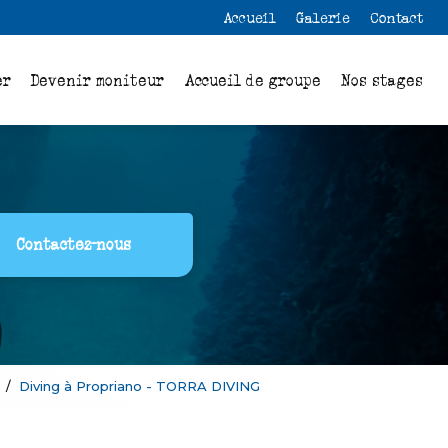
 secondaire
Accueil
Galerie
Contact
er
Devenir moniteur
Accueil de groupe
Nos stages
Contactez-nous
Diving à Propriano - TORRA DIVING