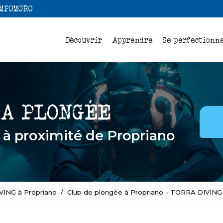
Navigation
AMPOMORO
pale
Découvrir
Apprendre
Se perfectionn
e
à proximité de Propriano
VING à Propriano
Club de plongée à Propriano - TORRA DIVING