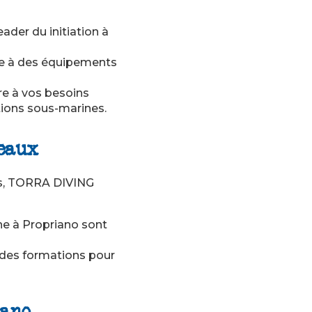
leader du
initiation à
ce à des équipements
re à vos besoins
ions sous-marines.
veaux
es, TORRA DIVING
ne à Propriano
sont
 des formations pour
iano