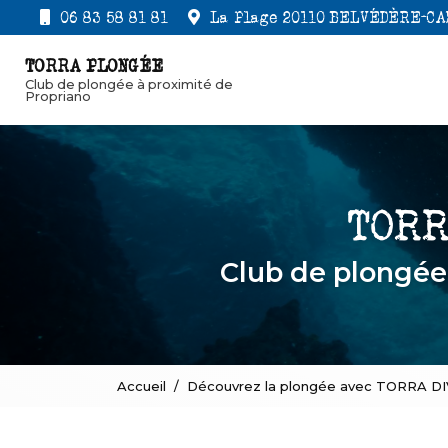
Aller
06 83 58 81 81
La Plage 20110 BELVÉDÈRE-C
au
Navigation princi
contenu
TORRA PLONGÉE
principal
Club de plongée à proximité de
Propriano
Club de plongé
Accueil
Découvrez la plongée avec TORRA DI