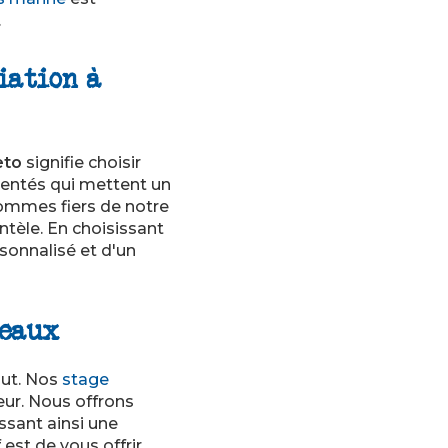
.
iation à
eto
signifie choisir
mentés qui mettent un
sommes fiers de notre
ntèle. En choisissant
sonnalisé et d'un
veaux
aut. Nos
stage
ur. Nous offrons
issant ainsi une
est de vous offrir