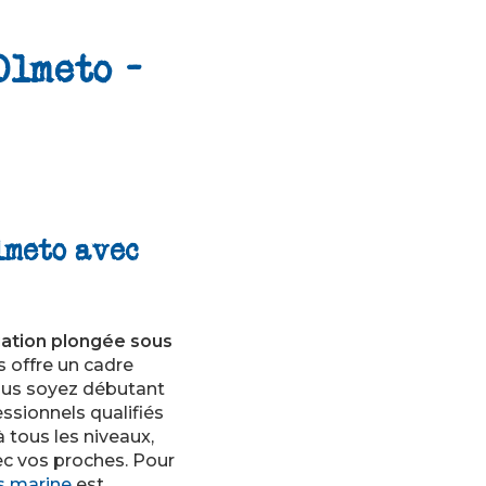
Olmeto -
lmeto avec
tiation plongée sous
 offre un cadre
vous soyez débutant
ssionnels qualifiés
 tous les niveaux,
ec vos proches. Pour
s marine
est