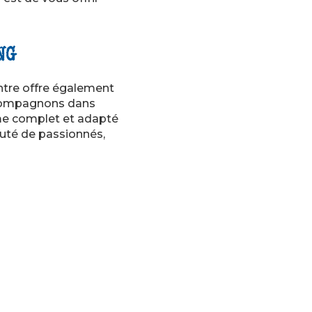
NG
entre offre également
compagnons dans
mme complet et adapté
auté de passionnés,