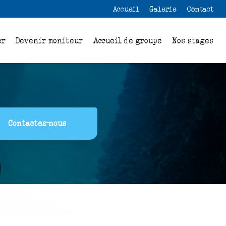
 secondaire
Accueil
Galerie
Contact
er
Devenir moniteur
Accueil de groupe
Nos stages
Contactez-nous