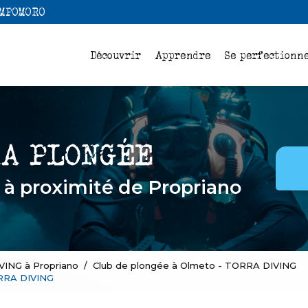
Navigation
AMPOMORO
pale
Découvrir
Apprendre
Se perfectionn
e
à proximité de Propriano
VING à Propriano
Club de plongée à Olmeto - TORRA DIVING
ORRA DIVING