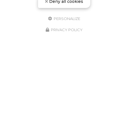
Deny all cookies
PERSONALIZE
PRIVACY POLICY
L'école de plongée de Campomoro vous accueille à
partir du 1er avril.
Embarquement tous les jours sur la plage de
Campomoropour des baptêmes ou des explorations
sur des sites d'exception
Découvrez également notre sentier sous-marin en
palmes, masque et tuba.